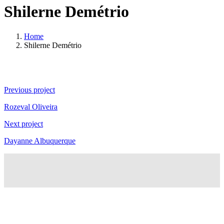
Shilerne Demétrio
Home
Shilerne Demétrio
Continue
Previous project
Reading
Rozeval Oliveira
Next project
Dayanne Albuquerque