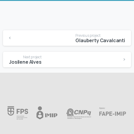
Continue
Previous project
Reading
Glauberty Cavalcanti
Next project
Josilene Alves