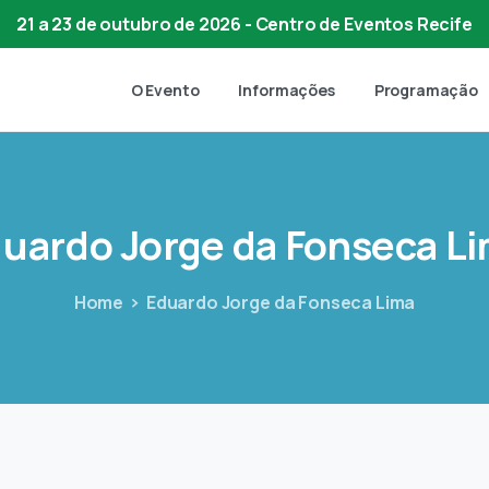
21 a 23 de outubro de 2026 - Centro de Eventos Recife
O Evento
Informações
Programação
duardo
Jorge
da
Fonseca
Li
Home
Eduardo Jorge da Fonseca Lima