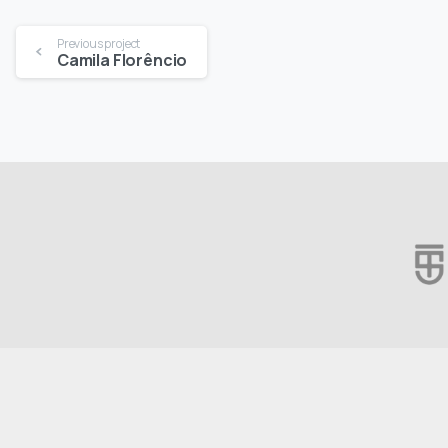
Continue
Previous project
Camila Florêncio
Reading