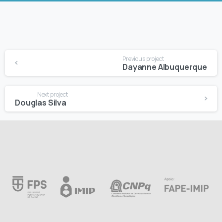
Continue
Previous project
Reading
Dayanne Albuquerque
Next project
Douglas Silva