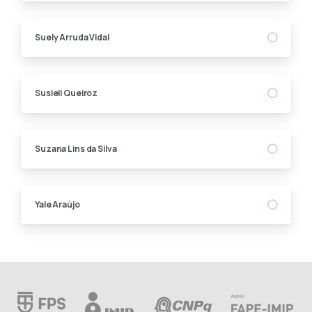
Suely Arruda Vidal
Susieli Queiroz
Suzana Lins da Silva
Yale Araújo